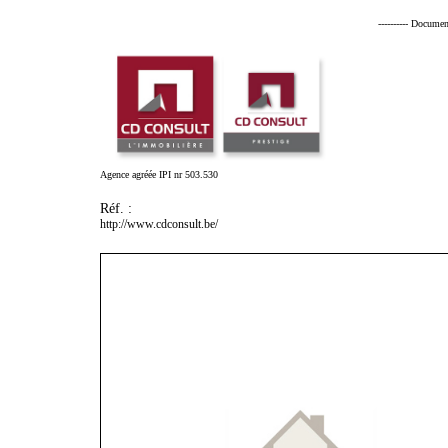
---------- Documen
Agence agréée IPI nr 503.530
Réf. :
http://www.cdconsult.be/